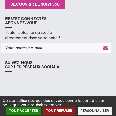
e
DÉCOUVRIR LE SUIVI 360
(
RESTEZ CONNECTÉS :
7
ABONNEZ-VOUS !
4
Toute l’actualité du studio
directement dans votre boîte !
)
SUIVEZ-NOUS
SUR LES RÉSEAUX SOCIAUX
f
i
l
a
n
i
c
s
n
e
t
k
Ce site utilise des cookies et vous donne le contrôle sur
b
a
e
ceux que vous souhaitez activer
o
g
d
© KOMIX > Agence de Communication 360, Stratégie &
TOUT ACCEPTER
TOUT REFUSER
PERSONNALISER
o
r
i
Digital à Annecy, en Haute-Savoie (74) 2026