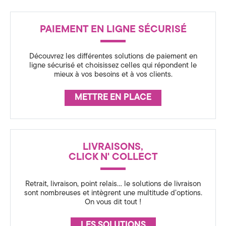
a
R
t
PAIEMENT EN LIGNE SÉCURISÉ
É
i
A
Découvrez les différentes solutions de paiement en
o
S
ligne sécurisé et choisissez celles qui répondent le
mieux à vos besoins et à vos clients.
S
n
U
METTRE EN PLACE
3
R
6
A
N
0
LIVRAISONS,
C
,
CLICK N' COLLECT
E
S
Retrait, livraison, point relais… le solutions de livraison
sont nombreuses et intègrent une multitude d’options.
t
On vous dit tout !
r
LES SOLUTIONS