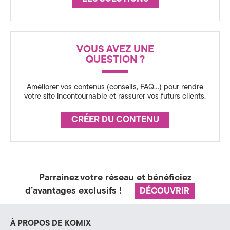
a
t
é
VOUS AVEZ UNE
QUESTION ?
g
i
Améliorer vos contenus (conseils, FAQ…) pour rendre
votre site incontournable et rassurer vos futurs clients.
e
CRÉER DU CONTENU
&
D
i
Parrainez votre réseau et bénéficiez
g
d’avantages exclusifs !
DÉCOUVRIR
i
t
À PROPOS DE KOMIX