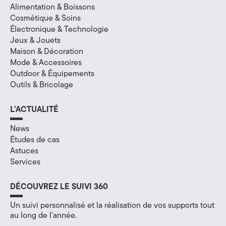
Alimentation & Boissons
H
Cosmétique & Soins
Électronique & Technologie
a
Jeux & Jouets
Maison & Décoration
u
Mode & Accessoires
t
Outdoor & Équipements
Outils & Bricolage
e
L’ACTUALITÉ
-
News
S
Études de cas
a
Astuces
Services
v
DÉCOUVREZ LE SUIVI 360
o
Un suivi personnalisé et la réalisation de vos supports tout
i
au long de l’année.