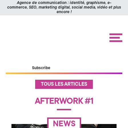
Panneau de gestion des cookies
Agence de communication : identité, graphisme, e-
commerce, SEO, marketing digital, social media, vidéo et plus
encore !
K
Aller
Aller
à
au
O
la
contenu
navigation
M
M
e
n
I
u
X
ACCUEIL
Subscribe
RÉALISATIONS
>
ÉTUDES DE CAS
A
A
TOUS LES ARTICLES
c
BLOG
c
g
u
CONTACT
AFTERWORK #1
e
i
e
l
n
NEWS
N