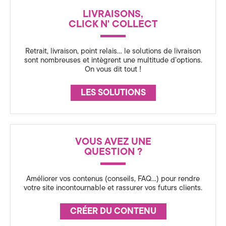
a
N
LIVRAISONS,
C
t
CLICK N' COLLECT
E
i
Retrait, livraison, point relais… le solutions de livraison
o
sont nombreuses et intègrent une multitude d’options.
On vous dit tout !
n
LES SOLUTIONS
3
6
0
VOUS AVEZ UNE
QUESTION ?
,
S
Améliorer vos contenus (conseils, FAQ…) pour rendre
votre site incontournable et rassurer vos futurs clients.
t
CRÉER DU CONTENU
r