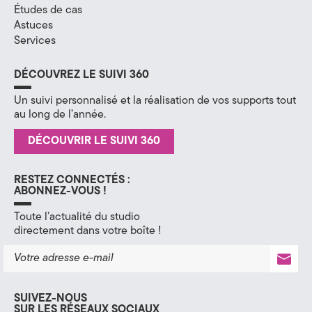
Études de cas
H
Astuces
Services
a
u
DÉCOUVREZ LE SUIVI 360
t
Un suivi personnalisé et la réalisation de vos supports tout
au long de l’année.
e
DÉCOUVRIR LE SUIVI 360
-
S
RESTEZ CONNECTÉS :
ABONNEZ-VOUS !
a
Toute l’actualité du studio
directement dans votre boîte !
v
o
i
SUIVEZ-NOUS
SUR LES RÉSEAUX SOCIAUX