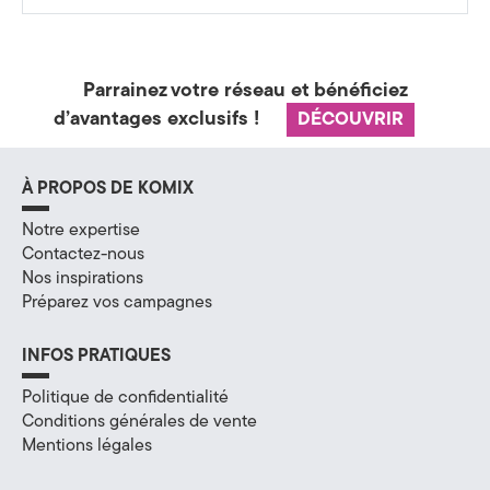
a
t
Parrainez votre réseau et bénéficiez
é
d’avantages exclusifs !
DÉCOUVRIR
g
i
À PROPOS DE KOMIX
e
Notre expertise
Contactez-nous
&
Nos inspirations
Préparez vos campagnes
D
i
INFOS PRATIQUES
g
Politique de confidentialité
Conditions générales de vente
i
Mentions légales
t