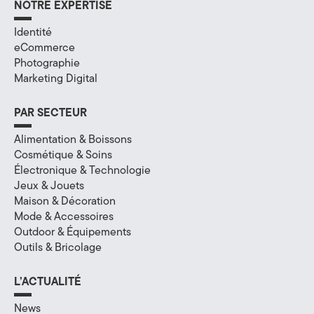
NOTRE EXPERTISE
a
Identité
l
eCommerce
Photographie
à
Marketing Digital
A
PAR SECTEUR
n
Alimentation & Boissons
n
Cosmétique & Soins
Électronique & Technologie
e
Jeux & Jouets
c
Maison & Décoration
Mode & Accessoires
y
Outdoor & Équipements
Outils & Bricolage
,
e
L’ACTUALITÉ
n
News