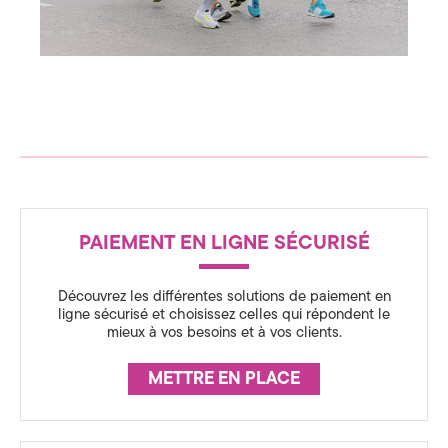
c
a
m
e
p
a
d
g
n
e
e
C
M
a
o
r
R
a
m
t
PAIEMENT EN LIGNE SÉCURISÉ
É
h
m
o
A
n
d
Découvrez les différentes solutions de paiement en
u
S
e
ligne sécurisé et choisissez celles qui répondent le
P
mieux à vos besoins et à vos clients.
S
n
a
r
U
i
i
METTRE EN PLACE
s
R
c
A