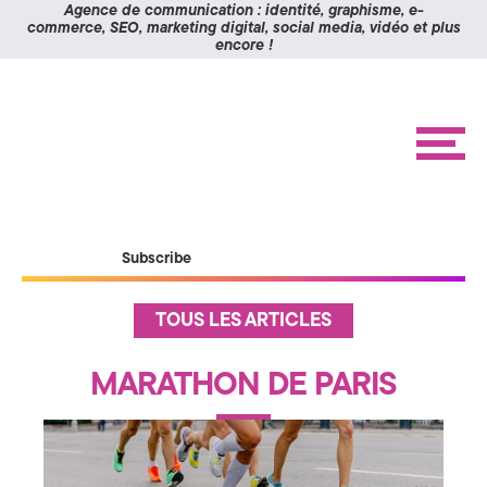
Panneau de gestion des cookies
Agence de communication : identité, graphisme, e-
commerce, SEO, marketing digital, social media, vidéo et plus
encore !
K
Aller
Aller
à
au
O
la
contenu
navigation
M
M
e
n
I
u
X
ACCUEIL
Subscribe
RÉALISATIONS
>
ÉTUDES DE CAS
A
A
TOUS LES ARTICLES
c
BLOG
c
g
u
CONTACT
MARATHON DE PARIS
e
i
e
l
n
C