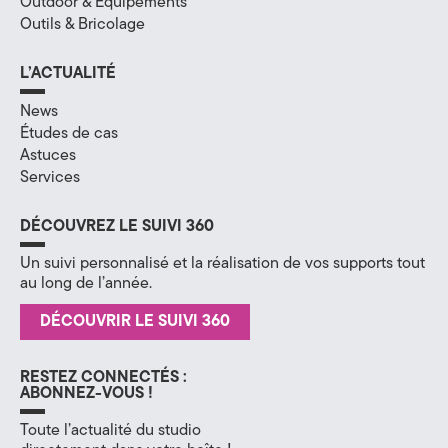
Outdoor & Équipements
Outils & Bricolage
H
a
L’ACTUALITÉ
u
News
Études de cas
t
Astuces
Services
e
-
DÉCOUVREZ LE SUIVI 360
S
Un suivi personnalisé et la réalisation de vos supports tout
au long de l’année.
a
DÉCOUVRIR LE SUIVI 360
v
o
RESTEZ CONNECTÉS :
ABONNEZ-VOUS !
i
Toute l’actualité du studio