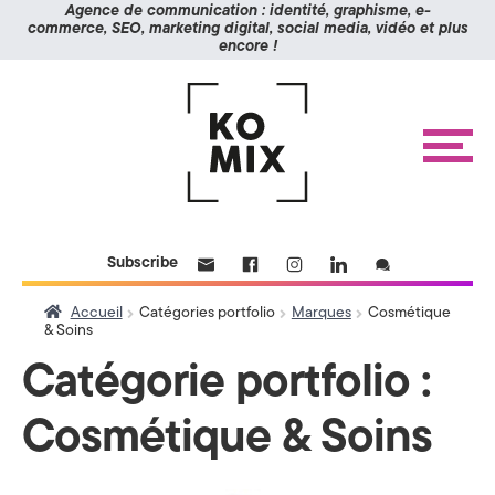
Panneau de gestion des cookies
Agence de communication : identité, graphisme, e-
commerce, SEO, marketing digital, social media, vidéo et plus
encore !
K
Aller
Aller
à
au
O
la
contenu
navigation
M
M
e
n
I
u
X
ACCUEIL
Subscribe
RÉALISATIONS
>
ÉTUDES DE CAS
Accueil
Catégories portfolio
Marques
Cosmétique
A
& Soins
BLOG
g
Catégorie portfolio :
CONTACT
e
Cosmétique & Soins
n