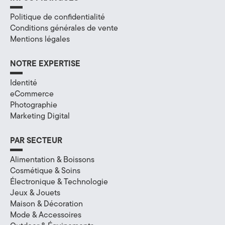
a
Politique de confidentialité
Conditions générales de vente
l
Mentions légales
à
NOTRE EXPERTISE
A
Identité
n
eCommerce
Photographie
n
Marketing Digital
e
PAR SECTEUR
c
Alimentation & Boissons
y
Cosmétique & Soins
Électronique & Technologie
,
Jeux & Jouets
e
Maison & Décoration
Mode & Accessoires
n