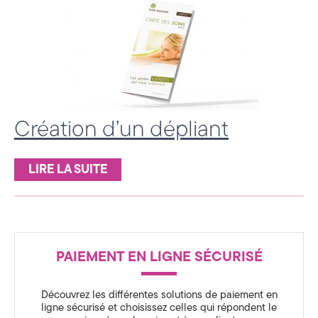
c
e
d
e
C
Création d’un dépliant
o
m
LIRE LA SUITE
m
u
R
n
PAIEMENT EN LIGNE SÉCURISÉ
i
é
c
Découvrez les différentes solutions de paiement en
ligne sécurisé et choisissez celles qui répondent le