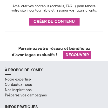
a
Améliorer vos contenus (conseils, FAQ…) pour rendre
votre site incontournable et rassurer vos futurs clients.
t
é
CRÉER DU CONTENU
g
i
Parrainez votre réseau et bénéficiez
e
d’avantages exclusifs !
DÉCOUVRIR
&
D
À PROPOS DE KOMIX
i
Notre expertise
Contactez-nous
g
Nos inspirations
i
Préparez vos campagnes
t
INFOS PRATIQUES