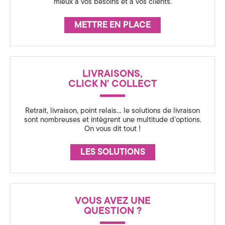
a
mieux à vos besoins et à vos clients.
a
s
t
METTRE EN PLACE
i
s
o
u
LIVRAISONS,
n
CLICK N' COLLECT
r
3
Retrait, livraison, point relais… le solutions de livraison
6
sont nombreuses et intègrent une multitude d’options.
a
On vous dit tout !
0
n
LES SOLUTIONS
,
c
S
t
e
VOUS AVEZ UNE
QUESTION ?
r