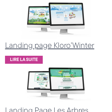
c
e
d
e
C
Landing page Kloro’Winter
o
m
LIRE LA SUITE
m
u
n
i
c
Landing Page Les Arbres