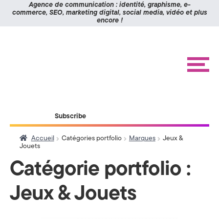
Panneau de gestion des cookies
Agence de communication : identité, graphisme, e-
commerce, SEO, marketing digital, social media, vidéo et plus
encore !
K
Aller
Aller
à
au
O
la
contenu
navigation
M
M
e
n
I
u
X
ACCUEIL
Subscribe
RÉALISATIONS
>
ÉTUDES DE CAS
Accueil
Catégories portfolio
Marques
Jeux &
A
Jouets
BLOG
g
Catégorie portfolio :
CONTACT
e
Jeux & Jouets
n