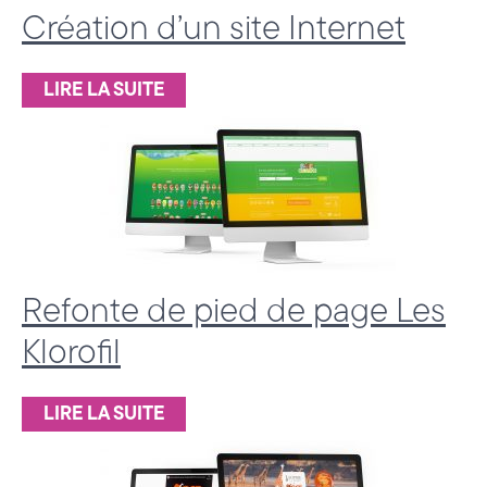
Création d’un site Internet
H
a
LIRE LA SUITE
u
t
e
-
S
Refonte de pied de page Les
a
Klorofil
v
o
LIRE LA SUITE
i