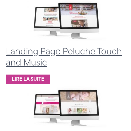
a
l
à
A
Landing Page Peluche Touch
n
and Music
n
e
LIRE LA SUITE
c
y
,
e
n