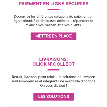
R
PAIEMENT EN LIGNE SÉCURISÉ
é
Découvrez les différentes solutions de paiement en
ligne sécurisé et choisissez celles qui répondent le
a
mieux à vos besoins et à vos clients.
s
METTRE EN PLACE
s
u
LIVRAISONS,
CLICK N' COLLECT
r
Retrait, livraison, point relais… le solutions de livraison
sont nombreuses et intègrent une multitude d’options.
a
On vous dit tout !
n
LES SOLUTIONS