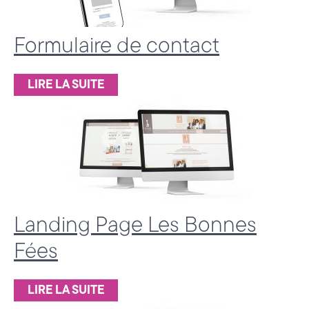
a
t
Formulaire de contact
é
LIRE LA SUITE
g
i
e
&
D
i
Landing Page Les Bonnes
g
Fées
i
LIRE LA SUITE
t