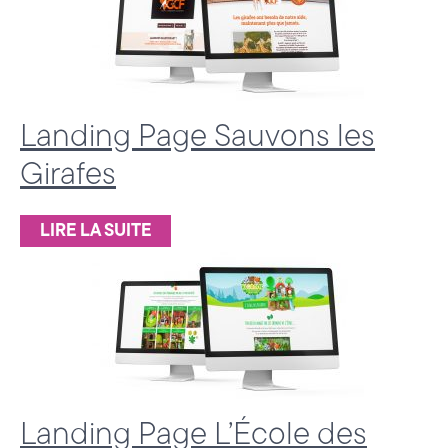
e
(
7
4
Landing Page Sauvons les
)
Girafes
LIRE LA SUITE
Landing Page L’École des