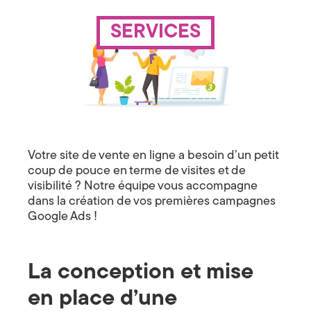
c
e
r
e
SERVICES
v
i
d
c
e
s
e
C
G
o
o
o
g
Votre site de vente en ligne a besoin d’un petit
m
l
coup de pouce en terme de visites et de
e
m
A
visibilité ? Notre équipe vous accompagne
d
dans la création de vos premières campagnes
s
u
Google Ads !
:
p
n
l
u
s
i
La conception et mise
d
e
c
en place d’une
v
i