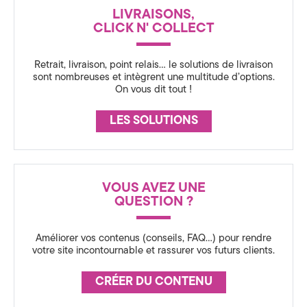
N
LIVRAISONS,
a
C
CLICK N' COLLECT
l
E
Retrait, livraison, point relais… le solutions de livraison
à
sont nombreuses et intègrent une multitude d’options.
On vous dit tout !
A
n
LES SOLUTIONS
n
e
VOUS AVEZ UNE
c
QUESTION ?
y
Améliorer vos contenus (conseils, FAQ…) pour rendre
,
votre site incontournable et rassurer vos futurs clients.
e
CRÉER DU CONTENU
n