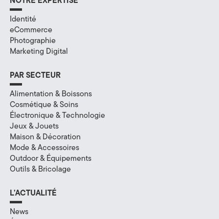
e
NOTRE EXPERTISE
(
Identité
eCommerce
7
Photographie
Marketing Digital
4
)
PAR SECTEUR
Alimentation & Boissons
Cosmétique & Soins
Électronique & Technologie
Jeux & Jouets
Maison & Décoration
Mode & Accessoires
Outdoor & Équipements
Outils & Bricolage
L’ACTUALITÉ
News