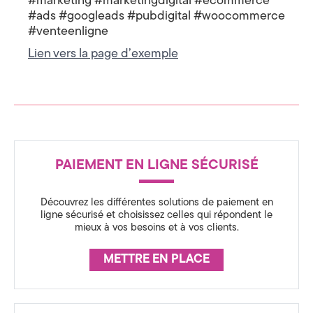
#marketing #marketingdigital #ecommerce
C
a
#ads #googleads #pubdigital #woocommerce
o
m
#venteenligne
t
m
e
Lien vers la page d’exemple
r
é
c
e
g
!
i
e
R
PAIEMENT EN LIGNE SÉCURISÉ
É
&
A
D
Découvrez les différentes solutions de paiement en
S
ligne sécurisé et choisissez celles qui répondent le
i
mieux à vos besoins et à vos clients.
S
g
U
METTRE EN PLACE
R
i
A
t