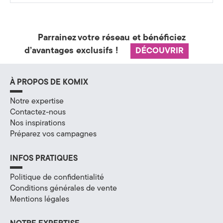
H
a
Parrainez votre réseau et bénéficiez
d’avantages exclusifs !
DÉCOUVRIR
u
t
À PROPOS DE KOMIX
e
Notre expertise
-
Contactez-nous
Nos inspirations
S
Préparez vos campagnes
a
INFOS PRATIQUES
v
Politique de confidentialité
o
Conditions générales de vente
Mentions légales
i