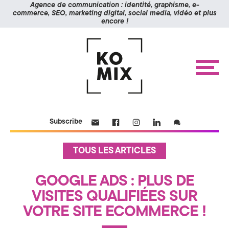
Panneau de gestion des cookies
Agence de communication : identité, graphisme, e-
commerce, SEO, marketing digital, social media, vidéo et plus
encore !
K
Aller
Aller
à
au
O
la
contenu
navigation
M
M
e
n
I
u
X
ACCUEIL
Subscribe
RÉALISATIONS
>
ÉTUDES DE CAS
A
A
TOUS LES ARTICLES
c
BLOG
c
g
u
CONTACT
GOOGLE ADS : PLUS DE
e
i
e
VISITES QUALIFIÉES SUR
l
n
VOTRE SITE ECOMMERCE !
S