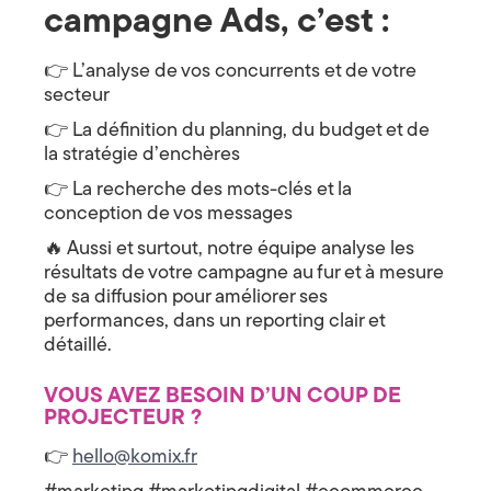
a
s
campagne Ads, c’est :
i
t
t
e
👉 L’analyse de vos concurrents et de votre
s
i
secteur
q
u
👉 La définition du planning, du budget et de
o
a
l
la stratégie d’enchères
i
n
f
👉 La recherche des mots-clés et la
i
conception de vos messages
3
é
e
🔥 Aussi et surtout, notre équipe analyse les
s
6
résultats de votre campagne au fur et à mesure
s
u
de sa diffusion pour améliorer ses
0
r
performances, dans un reporting clair et
v
,
o
détaillé.
t
r
S
VOUS AVEZ BESOIN D’UN COUP DE
e
s
PROJECTEUR ?
t
i
t
👉
hello@komix.fr
r
e
e