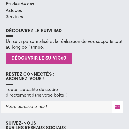
Études de cas
H
Astuces
Services
a
u
DÉCOUVREZ LE SUIVI 360
t
Un suivi personnalisé et la réalisation de vos supports tout
au long de l’année.
e
DÉCOUVRIR LE SUIVI 360
-
S
RESTEZ CONNECTÉS :
ABONNEZ-VOUS !
a
Toute l’actualité du studio
directement dans votre boîte !
v
o
i
SUIVEZ-NOUS
SUR LES RÉSEAUX SOCIAUX