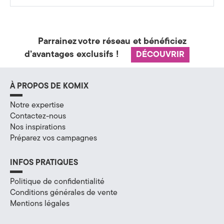
a
t
Parrainez votre réseau et bénéficiez
é
d’avantages exclusifs !
DÉCOUVRIR
g
i
À PROPOS DE KOMIX
e
Notre expertise
Contactez-nous
&
Nos inspirations
Préparez vos campagnes
D
i
INFOS PRATIQUES
g
Politique de confidentialité
Conditions générales de vente
i
Mentions légales
t