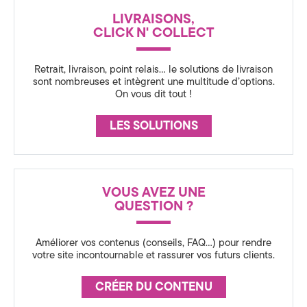
a
N
LIVRAISONS,
C
t
CLICK N' COLLECT
E
i
Retrait, livraison, point relais… le solutions de livraison
o
sont nombreuses et intègrent une multitude d’options.
On vous dit tout !
n
LES SOLUTIONS
3
6
0
VOUS AVEZ UNE
QUESTION ?
,
S
Améliorer vos contenus (conseils, FAQ…) pour rendre
votre site incontournable et rassurer vos futurs clients.
t
CRÉER DU CONTENU
r