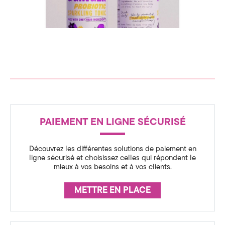
c
n
s
e
p
i
d
r
a
t
e
i
o
C
n
o
R
b
m
e
PAIEMENT EN LIGNE SÉCURISÉ
É
s
m
t
A
o
f
Découvrez les différentes solutions de paiement en
u
S
p
ligne sécurisé et choisissez celles qui répondent le
a
mieux à vos besoins et à vos clients.
S
n
c
k
U
a
i
METTRE EN PLACE
g
R
i
c
n
A
g