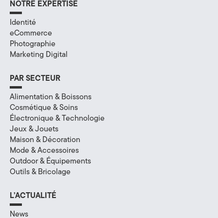
NOTRE EXPERTISE
a
Identité
l
eCommerce
Photographie
à
Marketing Digital
A
PAR SECTEUR
n
Alimentation & Boissons
n
Cosmétique & Soins
Électronique & Technologie
e
Jeux & Jouets
c
Maison & Décoration
Mode & Accessoires
y
Outdoor & Équipements
Outils & Bricolage
,
e
L’ACTUALITÉ
n
News