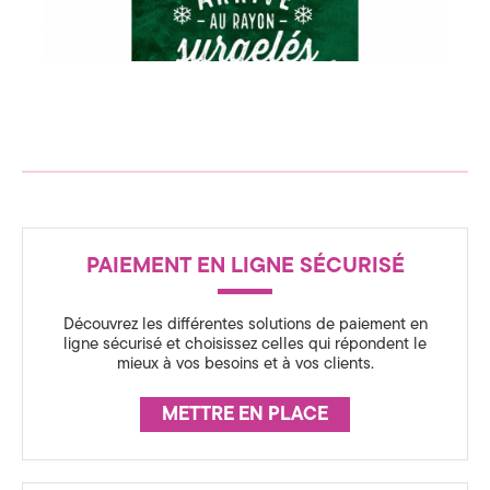
c
n
s
e
p
i
d
r
a
t
e
i
o
C
n
o
R
c
m
a
PAIEMENT EN LIGNE SÉCURISÉ
É
s
m
s
A
e
g
Découvrez les différentes solutions de paiement en
u
S
r
ligne sécurisé et choisissez celles qui répondent le
a
mieux à vos besoins et à vos clients.
S
n
i
n
U
_
i
METTRE EN PLACE
f
R
r
c
A