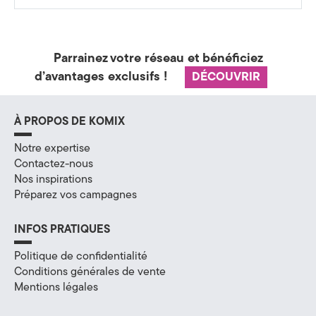
a
t
Parrainez votre réseau et bénéficiez
é
d’avantages exclusifs !
DÉCOUVRIR
g
i
À PROPOS DE KOMIX
e
Notre expertise
Contactez-nous
&
Nos inspirations
Préparez vos campagnes
D
i
INFOS PRATIQUES
g
Politique de confidentialité
Conditions générales de vente
i
Mentions légales
t