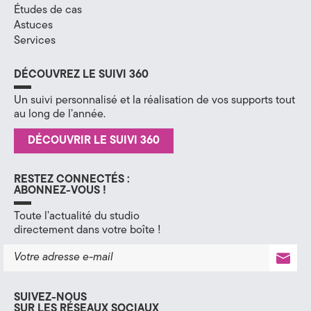
Études de cas
H
Astuces
Services
a
u
DÉCOUVREZ LE SUIVI 360
t
Un suivi personnalisé et la réalisation de vos supports tout
au long de l’année.
e
DÉCOUVRIR LE SUIVI 360
-
S
RESTEZ CONNECTÉS :
ABONNEZ-VOUS !
a
Toute l’actualité du studio
directement dans votre boîte !
v
o
i
SUIVEZ-NOUS
SUR LES RÉSEAUX SOCIAUX