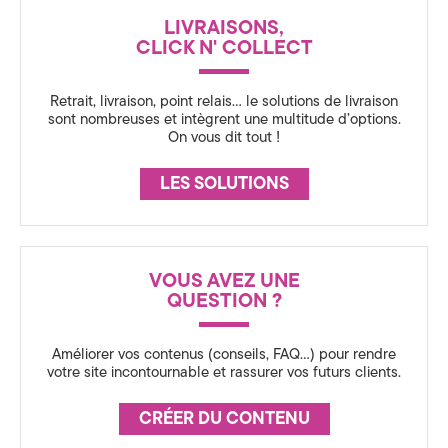
a
N
LIVRAISONS,
C
t
CLICK N' COLLECT
E
i
Retrait, livraison, point relais… le solutions de livraison
o
sont nombreuses et intègrent une multitude d’options.
On vous dit tout !
n
LES SOLUTIONS
3
6
0
VOUS AVEZ UNE
QUESTION ?
,
S
Améliorer vos contenus (conseils, FAQ…) pour rendre
votre site incontournable et rassurer vos futurs clients.
t
CRÉER DU CONTENU
r