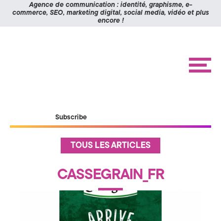
Panneau de gestion des cookies
Agence de communication : identité, graphisme, e-
commerce, SEO, marketing digital, social media, vidéo et plus
encore !
K
Aller
Aller
à
au
O
la
contenu
navigation
M
M
e
n
I
u
X
ACCUEIL
Subscribe
RÉALISATIONS
>
ÉTUDES DE CAS
A
A
TOUS LES ARTICLES
c
BLOG
c
g
u
CONTACT
CASSEGRAIN_FR
e
i
e
l
n
I