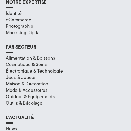
NOTRE EXPERTISE
a
Identité
l
eCommerce
Photographie
à
Marketing Digital
A
PAR SECTEUR
n
Alimentation & Boissons
n
Cosmétique & Soins
Électronique & Technologie
e
Jeux & Jouets
c
Maison & Décoration
Mode & Accessoires
y
Outdoor & Équipements
Outils & Bricolage
,
e
L’ACTUALITÉ
n
News