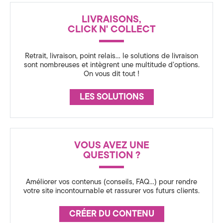
a
N
LIVRAISONS,
t
C
CLICK N' COLLECT
E
i
Retrait, livraison, point relais… le solutions de livraison
o
sont nombreuses et intègrent une multitude d’options.
On vous dit tout !
n
LES SOLUTIONS
3
6
0
VOUS AVEZ UNE
,
QUESTION ?
S
Améliorer vos contenus (conseils, FAQ…) pour rendre
t
votre site incontournable et rassurer vos futurs clients.
r
CRÉER DU CONTENU