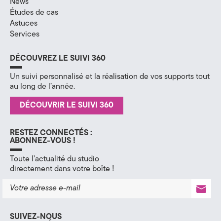
News
Études de cas
H
Astuces
a
Services
u
DÉCOUVREZ LE SUIVI 360
t
Un suivi personnalisé et la réalisation de vos supports tout
au long de l’année.
e
DÉCOUVRIR LE SUIVI 360
-
S
RESTEZ CONNECTÉS :
ABONNEZ-VOUS !
a
Toute l’actualité du studio
v
directement dans votre boîte !
o
i
SUIVEZ-NOUS