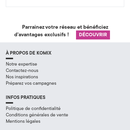
a
t
é
Parrainez votre réseau et bénéficiez
d’avantages exclusifs !
DÉCOUVRIR
g
i
À PROPOS DE KOMIX
e
Notre expertise
&
Contactez-nous
Nos inspirations
D
Préparez vos campagnes
i
INFOS PRATIQUES
g
Politique de confidentialité
i
Conditions générales de vente
Mentions légales
t