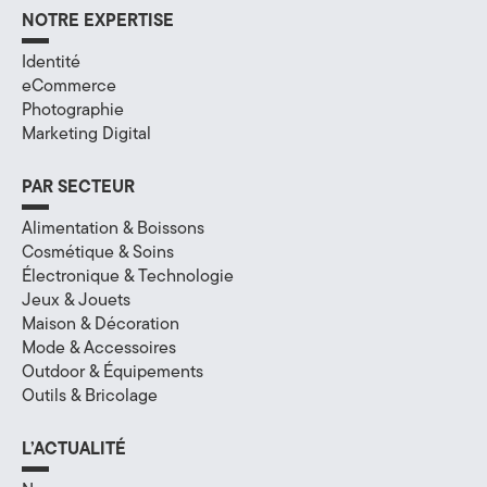
NOTRE EXPERTISE
a
Identité
l
eCommerce
à
Photographie
Marketing Digital
A
n
PAR SECTEUR
n
Alimentation & Boissons
Cosmétique & Soins
e
Électronique & Technologie
Jeux & Jouets
c
Maison & Décoration
Mode & Accessoires
y
Outdoor & Équipements
,
Outils & Bricolage
e
L’ACTUALITÉ
n