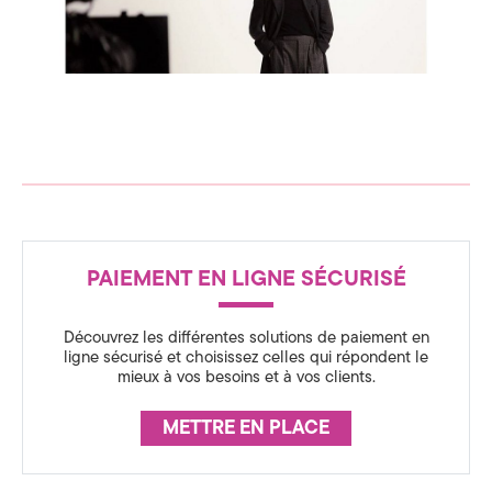
c
n
s
e
p
i
d
r
a
t
e
i
o
C
n
o
c
m
R
h
a
PAIEMENT EN LIGNE SÉCURISÉ
É
m
n
e
A
l
u
Découvrez les différentes solutions de paiement en
o
S
ligne sécurisé et choisissez celles qui répondent le
ff
n
i
mieux à vos besoins et à vos clients.
S
c
U
i
i
METTRE EN PLACE
a
R
l
c
A