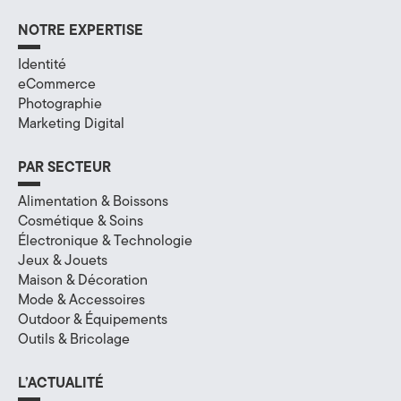
a
NOTRE EXPERTISE
l
Identité
eCommerce
à
Photographie
A
Marketing Digital
n
PAR SECTEUR
n
Alimentation & Boissons
Cosmétique & Soins
e
Électronique & Technologie
c
Jeux & Jouets
Maison & Décoration
y
Mode & Accessoires
Outdoor & Équipements
,
Outils & Bricolage
e
L’ACTUALITÉ
n