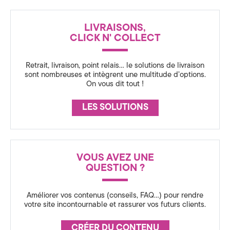
A
a
N
t
LIVRAISONS,
C
CLICK N' COLLECT
i
E
o
Retrait, livraison, point relais… le solutions de livraison
sont nombreuses et intègrent une multitude d’options.
n
On vous dit tout !
3
LES SOLUTIONS
6
0
VOUS AVEZ UNE
,
QUESTION ?
S
Améliorer vos contenus (conseils, FAQ…) pour rendre
t
votre site incontournable et rassurer vos futurs clients.
r
CRÉER DU CONTENU