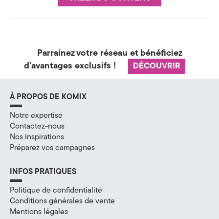
a
t
é
Parrainez votre réseau et bénéficiez
g
d’avantages exclusifs !
DÉCOUVRIR
i
À PROPOS DE KOMIX
e
Notre expertise
&
Contactez-nous
D
Nos inspirations
Préparez vos campagnes
i
INFOS PRATIQUES
g
Politique de confidentialité
i
Conditions générales de vente
t
Mentions légales