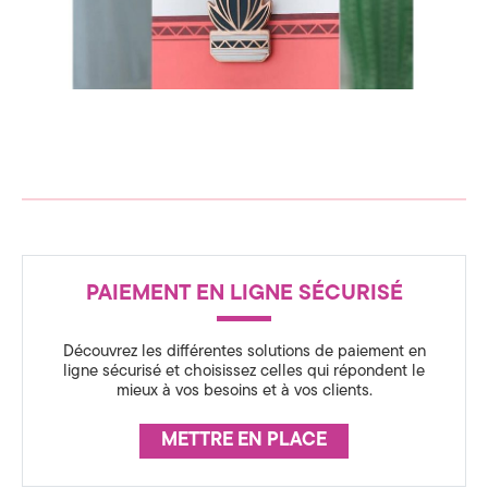
c
n
s
e
p
i
d
r
a
t
e
i
o
C
n
o
d
m
k
R
n
m
g
PAIEMENT EN LIGNE SÉCURISÉ
É
s
t
A
u
u
Découvrez les différentes solutions de paiement en
d
S
n
ligne sécurisé et choisissez celles qui répondent le
i
mieux à vos besoins et à vos clients.
S
o
s
i
U
METTRE EN PLACE
c
R