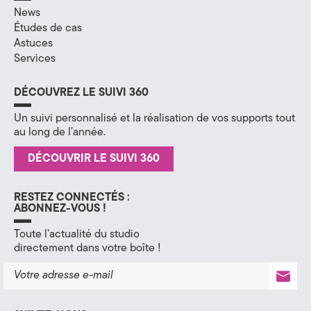
News
H
Études de cas
Astuces
a
Services
u
DÉCOUVREZ LE SUIVI 360
t
Un suivi personnalisé et la réalisation de vos supports tout
e
au long de l’année.
-
DÉCOUVRIR LE SUIVI 360
S
RESTEZ CONNECTÉS :
a
ABONNEZ-VOUS !
v
Toute l’actualité du studio
directement dans votre boîte !
o
i