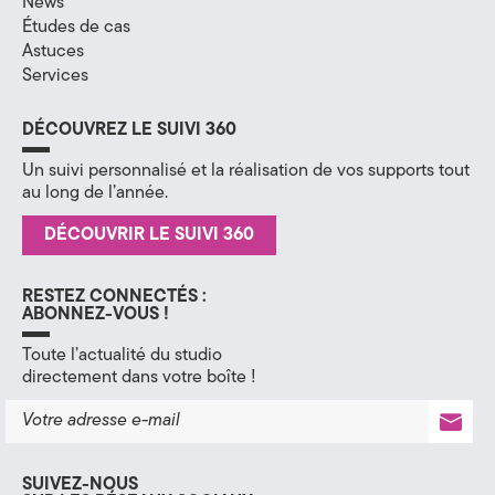
News
Études de cas
H
Astuces
a
Services
u
DÉCOUVREZ LE SUIVI 360
t
Un suivi personnalisé et la réalisation de vos supports tout
au long de l’année.
e
DÉCOUVRIR LE SUIVI 360
-
S
RESTEZ CONNECTÉS :
ABONNEZ-VOUS !
a
Toute l’actualité du studio
v
directement dans votre boîte !
o
i
SUIVEZ-NOUS