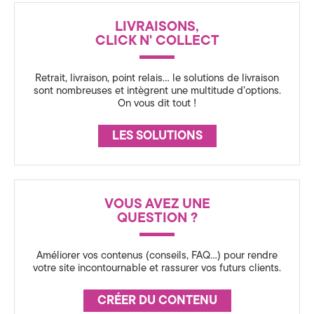
a
N
LIVRAISONS,
t
C
CLICK N' COLLECT
E
i
Retrait, livraison, point relais… le solutions de livraison
o
sont nombreuses et intègrent une multitude d’options.
On vous dit tout !
n
LES SOLUTIONS
3
6
0
VOUS AVEZ UNE
,
QUESTION ?
S
Améliorer vos contenus (conseils, FAQ…) pour rendre
votre site incontournable et rassurer vos futurs clients.
t
r
CRÉER DU CONTENU