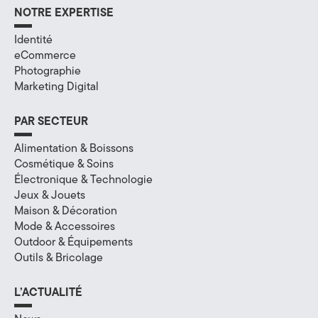
NOTRE EXPERTISE
a
Identité
l
eCommerce
à
Photographie
Marketing Digital
A
PAR SECTEUR
n
Alimentation & Boissons
n
Cosmétique & Soins
e
Électronique & Technologie
Jeux & Jouets
c
Maison & Décoration
Mode & Accessoires
y
Outdoor & Équipements
,
Outils & Bricolage
e
L’ACTUALITÉ
n