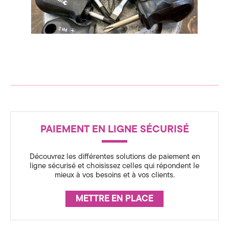
c
n
s
e
p
i
d
r
a
t
e
i
o
C
n
o
h
m
R
a
n
PAIEMENT EN LIGNE SÉCURISÉ
É
m
d
t
A
o
u
Découvrez les différentes solutions de paiement en
o
S
ligne sécurisé et choisissez celles qui répondent le
l
n
mieux à vos besoins et à vos clients.
s
S
U
i
METTRE EN PLACE
R
c
A