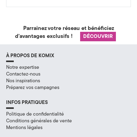
a
t
é
Parrainez votre réseau et bénéficiez
d’avantages exclusifs !
DÉCOUVRIR
g
i
À PROPOS DE KOMIX
e
Notre expertise
&
Contactez-nous
Nos inspirations
D
Préparez vos campagnes
i
INFOS PRATIQUES
g
Politique de confidentialité
i
Conditions générales de vente
Mentions légales
t