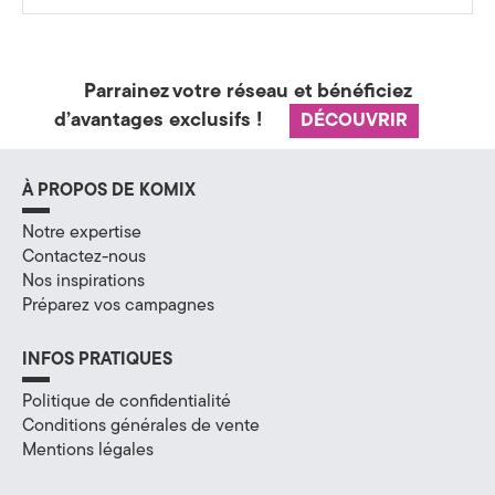
a
t
Parrainez votre réseau et bénéficiez
é
d’avantages exclusifs !
DÉCOUVRIR
g
i
À PROPOS DE KOMIX
e
Notre expertise
Contactez-nous
&
Nos inspirations
Préparez vos campagnes
D
i
INFOS PRATIQUES
g
Politique de confidentialité
Conditions générales de vente
i
Mentions légales
t