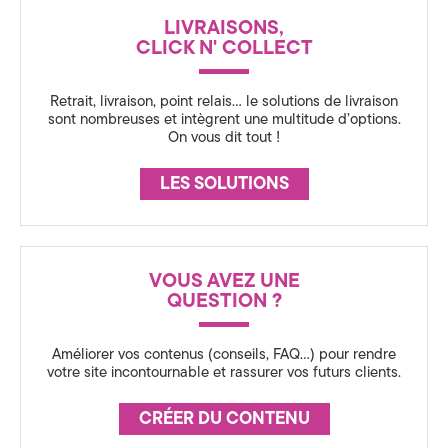
a
N
LIVRAISONS,
C
t
CLICK N' COLLECT
E
i
Retrait, livraison, point relais… le solutions de livraison
o
sont nombreuses et intègrent une multitude d’options.
On vous dit tout !
n
LES SOLUTIONS
3
6
0
VOUS AVEZ UNE
QUESTION ?
,
S
Améliorer vos contenus (conseils, FAQ…) pour rendre
votre site incontournable et rassurer vos futurs clients.
t
CRÉER DU CONTENU
r