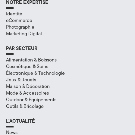
NOTRE EXPERTISE
a
Identité
l
eCommerce
Photographie
à
Marketing Digital
A
PAR SECTEUR
n
Alimentation & Boissons
n
Cosmétique & Soins
Électronique & Technologie
e
Jeux & Jouets
c
Maison & Décoration
Mode & Accessoires
y
Outdoor & Équipements
Outils & Bricolage
,
e
L’ACTUALITÉ
n
News