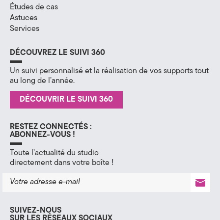
Études de cas
H
Astuces
Services
a
u
DÉCOUVREZ LE SUIVI 360
t
Un suivi personnalisé et la réalisation de vos supports tout
au long de l’année.
e
DÉCOUVRIR LE SUIVI 360
-
S
RESTEZ CONNECTÉS :
ABONNEZ-VOUS !
a
Toute l’actualité du studio
directement dans votre boîte !
v
o
i
SUIVEZ-NOUS
SUR LES RÉSEAUX SOCIAUX