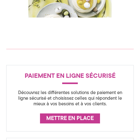
c
n
s
e
p
i
d
r
a
t
e
i
o
C
n
o
R
m
m
o
PAIEMENT EN LIGNE SÉCURISÉ
É
u
m
l
A
i
n
Découvrez les différentes solutions de paiement en
u
S
e
ligne sécurisé et choisissez celles qui répondent le
x
mieux à vos besoins et à vos clients.
S
n
f
r
U
a
i
METTRE EN PLACE
n
R
c
c
e
A