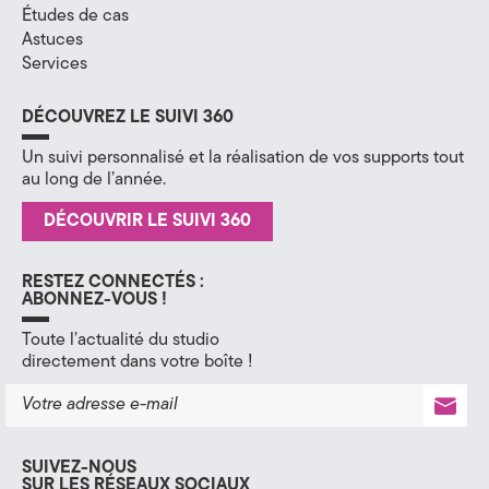
Études de cas
H
Astuces
Services
a
u
DÉCOUVREZ LE SUIVI 360
t
Un suivi personnalisé et la réalisation de vos supports tout
au long de l’année.
e
DÉCOUVRIR LE SUIVI 360
-
S
RESTEZ CONNECTÉS :
ABONNEZ-VOUS !
a
Toute l’actualité du studio
directement dans votre boîte !
v
o
i
SUIVEZ-NOUS
SUR LES RÉSEAUX SOCIAUX