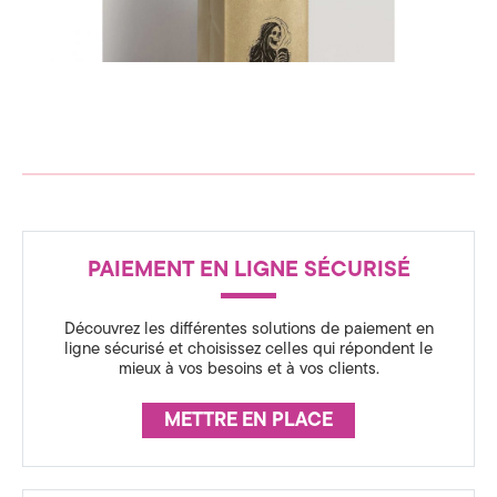
c
n
s
e
p
i
d
r
a
t
e
i
o
C
n
o
R
#
m
p
PAIEMENT EN LIGNE SÉCURISÉ
É
a
m
c
A
k
a
Découvrez les différentes solutions de paiement en
u
S
g
ligne sécurisé et choisissez celles qui répondent le
i
mieux à vos besoins et à vos clients.
S
n
n
g
U
d
i
METTRE EN PLACE
e
R
s
c
i
A
g