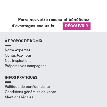
a
t
Parrainez votre réseau et bénéficiez
é
d’avantages exclusifs !
DÉCOUVRIR
g
i
À PROPOS DE KOMIX
e
Notre expertise
Contactez-nous
&
Nos inspirations
Préparez vos campagnes
D
i
INFOS PRATIQUES
g
Politique de confidentialité
Conditions générales de vente
i
Mentions légales
t