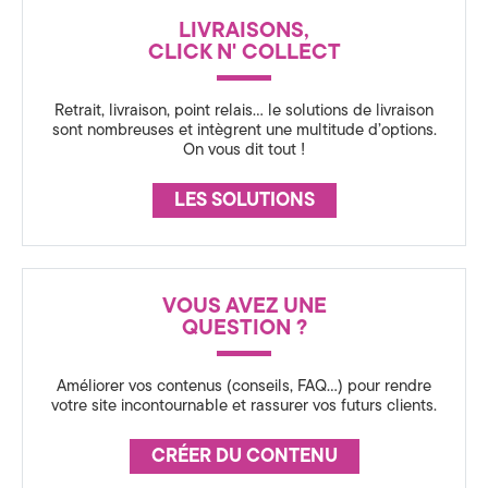
a
N
n
LIVRAISONS,
C
t
CLICK N' COLLECT
E
i
Retrait, livraison, point relais… le solutions de livraison
o
sont nombreuses et intègrent une multitude d’options.
On vous dit tout !
n
LES SOLUTIONS
3
6
0
VOUS AVEZ UNE
QUESTION ?
,
S
Améliorer vos contenus (conseils, FAQ…) pour rendre
votre site incontournable et rassurer vos futurs clients.
t
CRÉER DU CONTENU
r