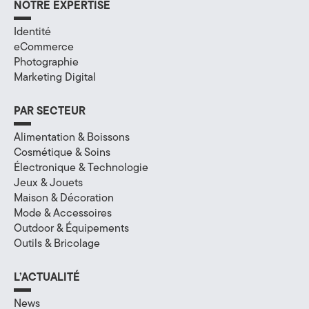
NOTRE EXPERTISE
a
Identité
l
eCommerce
Photographie
à
Marketing Digital
A
PAR SECTEUR
n
Alimentation & Boissons
n
Cosmétique & Soins
Électronique & Technologie
e
Jeux & Jouets
c
Maison & Décoration
Mode & Accessoires
y
Outdoor & Équipements
Outils & Bricolage
,
e
L’ACTUALITÉ
n
News