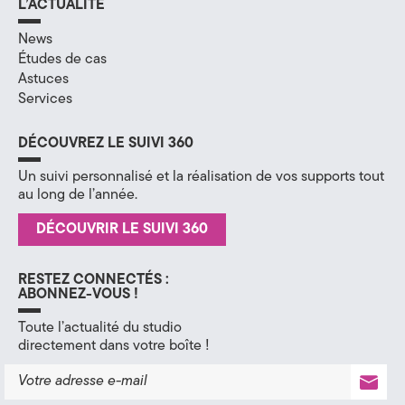
L’ACTUALITÉ
H
News
Études de cas
a
Astuces
u
Services
t
DÉCOUVREZ LE SUIVI 360
e
Un suivi personnalisé et la réalisation de vos supports tout
au long de l’année.
-
DÉCOUVRIR LE SUIVI 360
S
a
RESTEZ CONNECTÉS :
ABONNEZ-VOUS !
v
Toute l’actualité du studio
o
directement dans votre boîte !
i