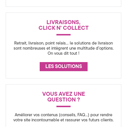
R
a
A
t
N
LIVRAISONS,
i
C
CLICK N' COLLECT
E
o
Retrait, livraison, point relais… le solutions de livraison
n
sont nombreuses et intègrent une multitude d’options.
On vous dit tout !
3
6
LES SOLUTIONS
0
,
VOUS AVEZ UNE
S
QUESTION ?
t
Améliorer vos contenus (conseils, FAQ…) pour rendre
r
votre site incontournable et rassurer vos futurs clients.