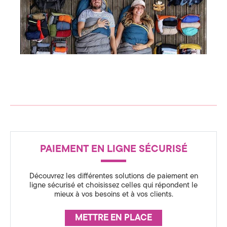
c
n
s
e
p
i
d
r
a
t
e
i
o
C
n
o
q
m
u
e
m
c
R
h
PAIEMENT EN LIGNE SÉCURISÉ
É
u
u
a
A
n
Découvrez les différentes solutions de paiement en
S
ligne sécurisé et choisissez celles qui répondent le
i
mieux à vos besoins et à vos clients.
S
c
U
METTRE EN PLACE