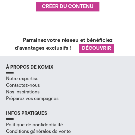
a
CRÉER DU CONTENU
t
é
g
Parrainez votre réseau et bénéficiez
d’avantages exclusifs !
DÉCOUVRIR
i
e
À PROPOS DE KOMIX
&
Notre expertise
D
Contactez-nous
Nos inspirations
i
Préparez vos campagnes
g
INFOS PRATIQUES
i
Politique de confidentialité
t
Conditions générales de vente