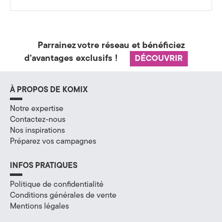
a
t
é
Parrainez votre réseau et bénéficiez
d’avantages exclusifs !
DÉCOUVRIR
g
i
À PROPOS DE KOMIX
e
Notre expertise
&
Contactez-nous
Nos inspirations
D
Préparez vos campagnes
i
INFOS PRATIQUES
g
Politique de confidentialité
i
Conditions générales de vente
Mentions légales
t