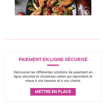
c
n
s
e
p
i
d
r
a
t
e
i
o
C
n
o
s
R
m
r
i
PAIEMENT EN LIGNE SÉCURISÉ
É
m
r
a
A
c
u
Découvrez les différentes solutions de paiement en
h
S
ligne sécurisé et choisissez celles qui répondent le
a
n
mieux à vos besoins et à vos clients.
S
_
f
U
g
i
METTRE EN PLACE
R
c
A