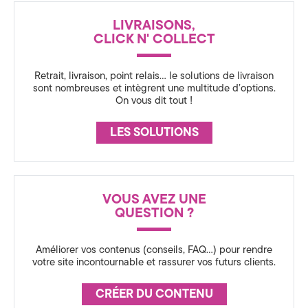
a
N
LIVRAISONS,
t
C
CLICK N' COLLECT
E
i
Retrait, livraison, point relais… le solutions de livraison
o
sont nombreuses et intègrent une multitude d’options.
On vous dit tout !
n
LES SOLUTIONS
3
6
0
VOUS AVEZ UNE
,
QUESTION ?
S
Améliorer vos contenus (conseils, FAQ…) pour rendre
votre site incontournable et rassurer vos futurs clients.
t
r
CRÉER DU CONTENU