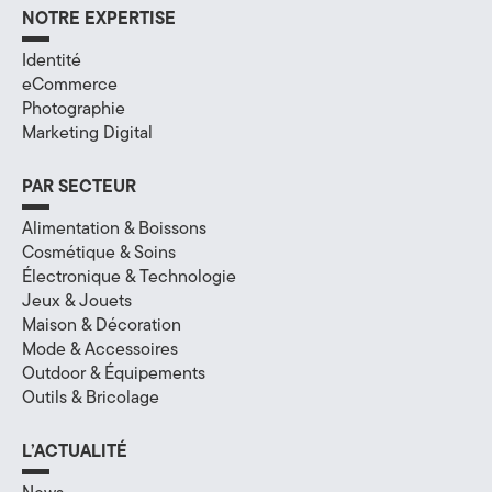
NOTRE EXPERTISE
a
Identité
l
eCommerce
à
Photographie
Marketing Digital
A
PAR SECTEUR
n
Alimentation & Boissons
n
Cosmétique & Soins
e
Électronique & Technologie
Jeux & Jouets
c
Maison & Décoration
Mode & Accessoires
y
Outdoor & Équipements
,
Outils & Bricolage
e
L’ACTUALITÉ
n