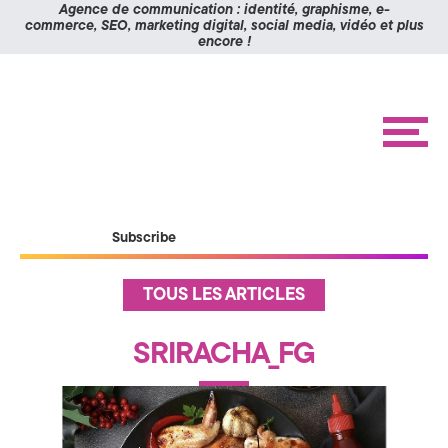
Panneau de gestion des cookies
Agence de communication : identité, graphisme, e-
commerce, SEO, marketing digital, social media, vidéo et plus
encore !
K
Aller
Aller
à
au
O
la
contenu
navigation
M
M
e
n
I
u
X
ACCUEIL
Subscribe
RÉALISATIONS
>
ÉTUDES DE CAS
A
A
TOUS LES ARTICLES
c
BLOG
c
g
u
CONTACT
SRIRACHA_FG
e
i
e
l
n
I