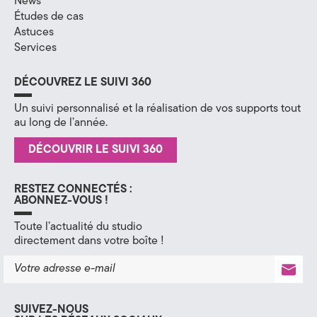
News
Études de cas
H
Astuces
a
Services
u
DÉCOUVREZ LE SUIVI 360
t
Un suivi personnalisé et la réalisation de vos supports tout
au long de l’année.
e
DÉCOUVRIR LE SUIVI 360
-
S
RESTEZ CONNECTÉS :
ABONNEZ-VOUS !
a
Toute l’actualité du studio
v
directement dans votre boîte !
o
i
SUIVEZ-NOUS