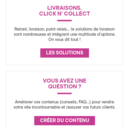
a
N
LIVRAISONS,
C
t
CLICK N' COLLECT
E
i
Retrait, livraison, point relais… le solutions de livraison
o
sont nombreuses et intègrent une multitude d’options.
On vous dit tout !
n
LES SOLUTIONS
3
6
0
VOUS AVEZ UNE
QUESTION ?
,
S
Améliorer vos contenus (conseils, FAQ…) pour rendre
votre site incontournable et rassurer vos futurs clients.
t
CRÉER DU CONTENU
r