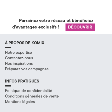
a
t
Parrainez votre réseau et bénéficiez
é
d’avantages exclusifs !
DÉCOUVRIR
g
i
À PROPOS DE KOMIX
e
Notre expertise
Contactez-nous
&
Nos inspirations
Préparez vos campagnes
D
i
INFOS PRATIQUES
g
Politique de confidentialité
Conditions générales de vente
i
Mentions légales
t