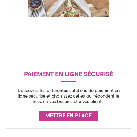
c
n
s
e
p
i
d
r
a
t
e
i
o
C
n
o
R
t
m
e
PAIEMENT EN LIGNE SÉCURISÉ
É
f
m
a
A
l
_
Découvrez les différentes solutions de paiement en
u
S
f
ligne sécurisé et choisissez celles qui répondent le
r
mieux à vos besoins et à vos clients.
S
n
a
n
U
c
i
METTRE EN PLACE
e
R
c
A