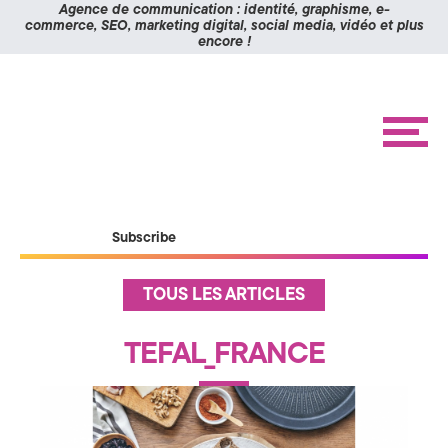
Panneau de gestion des cookies
Agence de communication : identité, graphisme, e-
commerce, SEO, marketing digital, social media, vidéo et plus
encore !
K
Aller
Aller
à
au
O
la
contenu
navigation
M
M
e
n
I
u
X
ACCUEIL
Subscribe
RÉALISATIONS
>
ÉTUDES DE CAS
A
A
TOUS LES ARTICLES
c
BLOG
c
g
u
CONTACT
TEFAL_FRANCE
e
i
e
l
n
I