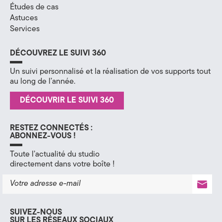
Études de cas
H
Astuces
Services
a
u
DÉCOUVREZ LE SUIVI 360
t
Un suivi personnalisé et la réalisation de vos supports tout
au long de l’année.
e
DÉCOUVRIR LE SUIVI 360
-
S
RESTEZ CONNECTÉS :
ABONNEZ-VOUS !
a
Toute l’actualité du studio
directement dans votre boîte !
v
o
i
SUIVEZ-NOUS
SUR LES RÉSEAUX SOCIAUX