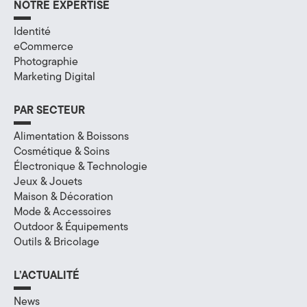
NOTRE EXPERTISE
a
Identité
l
eCommerce
Photographie
à
Marketing Digital
A
PAR SECTEUR
n
Alimentation & Boissons
n
Cosmétique & Soins
Électronique & Technologie
e
Jeux & Jouets
c
Maison & Décoration
Mode & Accessoires
y
Outdoor & Équipements
Outils & Bricolage
,
e
L’ACTUALITÉ
n
News