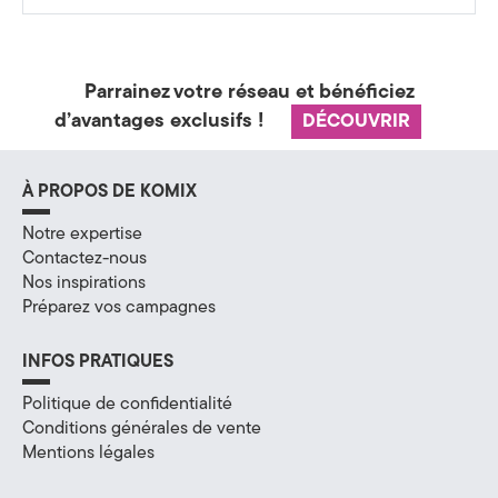
a
t
Parrainez votre réseau et bénéficiez
é
d’avantages exclusifs !
DÉCOUVRIR
g
i
À PROPOS DE KOMIX
e
Notre expertise
Contactez-nous
&
Nos inspirations
Préparez vos campagnes
D
i
INFOS PRATIQUES
g
Politique de confidentialité
Conditions générales de vente
i
Mentions légales
t