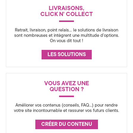
a
N
LIVRAISONS,
C
t
CLICK N' COLLECT
E
i
Retrait, livraison, point relais… le solutions de livraison
o
sont nombreuses et intègrent une multitude d’options.
On vous dit tout !
n
LES SOLUTIONS
3
6
0
VOUS AVEZ UNE
QUESTION ?
,
S
Améliorer vos contenus (conseils, FAQ…) pour rendre
votre site incontournable et rassurer vos futurs clients.
t
CRÉER DU CONTENU
r