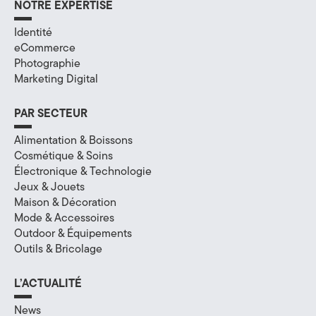
NOTRE EXPERTISE
a
Identité
l
eCommerce
Photographie
à
Marketing Digital
A
PAR SECTEUR
n
Alimentation & Boissons
n
Cosmétique & Soins
Électronique & Technologie
e
Jeux & Jouets
c
Maison & Décoration
Mode & Accessoires
y
Outdoor & Équipements
Outils & Bricolage
,
e
L’ACTUALITÉ
n
News