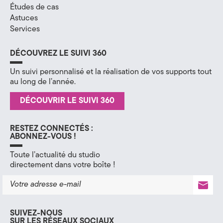
Études de cas
H
Astuces
Services
a
u
DÉCOUVREZ LE SUIVI 360
t
Un suivi personnalisé et la réalisation de vos supports tout
au long de l’année.
e
DÉCOUVRIR LE SUIVI 360
-
S
RESTEZ CONNECTÉS :
ABONNEZ-VOUS !
a
Toute l’actualité du studio
directement dans votre boîte !
v
o
i
SUIVEZ-NOUS
SUR LES RÉSEAUX SOCIAUX