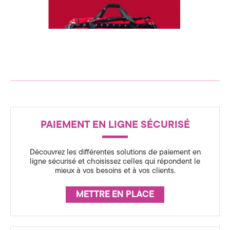
c
n
s
e
p
i
d
r
a
t
e
i
o
C
n
o
R
t
m
h
PAIEMENT EN LIGNE SÉCURISÉ
É
e
m
n
A
o
r
Découvrez les différentes solutions de paiement en
u
S
t
ligne sécurisé et choisissez celles qui répondent le
h
mieux à vos besoins et à vos clients.
S
n
f
a
U
c
i
METTRE EN PLACE
e
R
c
A