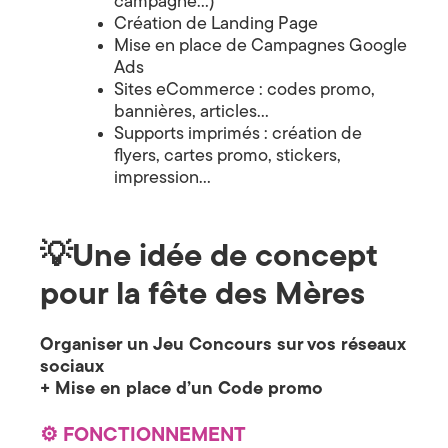
campagne…)
a
Création de Landing Page
Mise en place de Campagnes Google
t
Ads
Sites eCommerce : codes promo,
é
bannières, articles…
g
Supports imprimés : création de
flyers, cartes promo, stickers,
i
impression…
e
&
💡
Une idée de concept
D
pour la fête des Mères
i
Organiser un Jeu Concours sur vos réseaux
g
sociaux
+ Mise en place d’un Code promo
i
t
⚙️ FONCTIONNEMENT