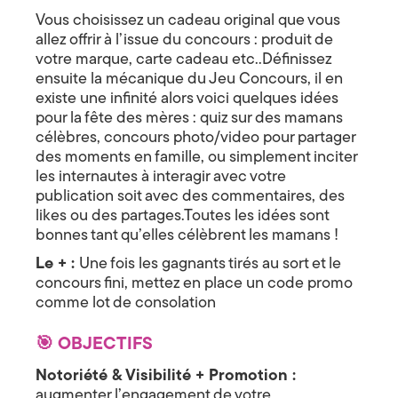
a
Vous choisissez un cadeau original que vous
allez offrir à l’issue du concours : produit de
l
votre marque, carte cadeau etc..Définissez
ensuite la mécanique du Jeu Concours, il en
à
existe une infinité alors voici quelques idées
pour la fête des mères : quiz sur des mamans
A
célèbres, concours photo/video pour partager
n
des moments en famille, ou simplement inciter
les internautes à interagir avec votre
n
publication soit avec des commentaires, des
likes ou des partages.Toutes les idées sont
e
bonnes tant qu’elles célèbrent les mamans !
c
Le + :
Une fois les gagnants tirés au sort et le
concours fini, mettez en place un code promo
y
comme lot de consolation
,
🎯 OBJECTIFS
e
Notoriété & Visibilité + Promotion :
n
augmenter l’engagement de votre