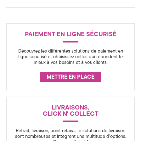
e
(
7
R
PAIEMENT EN LIGNE SÉCURISÉ
É
4
A
)
Découvrez les différentes solutions de paiement en
S
ligne sécurisé et choisissez celles qui répondent le
mieux à vos besoins et à vos clients.
S
U
METTRE EN PLACE
R
A
N
LIVRAISONS,
C
CLICK N' COLLECT
E
Retrait, livraison, point relais… le solutions de livraison
sont nombreuses et intègrent une multitude d’options.