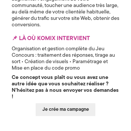
communauté, toucher une audience très large,
H
au delà même de votre clientèle habituelle,
générer du trafic sur votre site Web, obtenir des
a
conversions.
u
📌 LÀ OÙ KOMIX INTERVIENT
t
Organisation et gestion complète du Jeu
e
Concours : traitement des réponses, tirage au
sort • Création de visuels • Paramétrage et
-
Mise en place du code promo
S
Ce concept vous plaît ou vous avez une
autre idée que vous souhaitez réaliser ?
a
N’hésitez pas à nous envoyer vos demandes
!
v
o
Je crée ma campagne
i