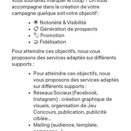
Vous souhaitez marquer le coup ? On vous
a
s
accompagne dans la création de votre
v
o
t
campagne quelque soit votre objectif :
n
t
🌟 Notoriété & Visibilité
i
b
📋 Génération de prospects
i
o
e
🏷 Promotion
n
🤝 Fidélisation
t
n
ô
Pour atteindre ces objectifs, nous vous
t
3
proposons des services adaptés sur différents
ê
t
supports :
r
6
e
Pour atteindre ces objectifs, nous
à
0
vous proposons des services adaptés
l
sur différents supports :
’
,
h
Réseaux Sociaux (Facebook,
o
Instagram) : création graphique de
n
S
n
visuels, organisation de Jeu
e
Concours, publication, publicité
t
u
ciblée…
r
r
!
Mailing (audience, template,