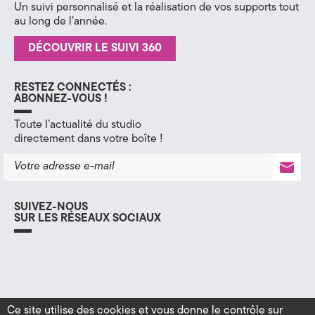
Un suivi personnalisé et la réalisation de vos supports tout
au long de l’année.
DÉCOUVRIR LE SUIVI 360
RESTEZ CONNECTÉS :
ABONNEZ-VOUS !
Toute l’actualité du studio
directement dans votre boîte !
SUIVEZ-NOUS
SUR LES RÉSEAUX SOCIAUX
f
i
l
a
n
i
c
s
n
e
t
k
Ce site utilise des cookies et vous donne le contrôle sur
b
a
e