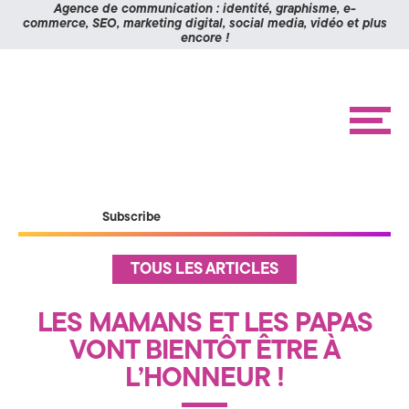
Panneau de gestion des cookies
Agence de communication : identité, graphisme, e-
commerce, SEO, marketing digital, social media, vidéo et plus
encore !
K
Aller
Aller
à
au
O
la
contenu
navigation
M
M
e
n
I
u
X
ACCUEIL
Subscribe
RÉALISATIONS
>
ÉTUDES DE CAS
A
A
TOUS LES ARTICLES
c
BLOG
c
g
u
CONTACT
LES MAMANS ET LES PAPAS
e
i
e
VONT BIENTÔT ÊTRE À
l
n
L’HONNEUR !
S