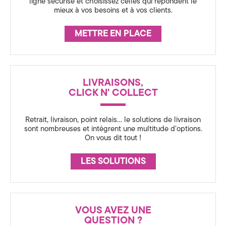
s
ligne sécurisé et choisissez celles qui répondent le
a
mieux à vos besoins et à vos clients.
s
t
u
METTRE EN PLACE
r
é
a
g
n
LIVRAISONS,
i
c
CLICK N' COLLECT
e
e
Retrait, livraison, point relais… le solutions de livraison
&
sont nombreuses et intègrent une multitude d’options.
On vous dit tout !
D
i
LES SOLUTIONS
g
i
VOUS AVEZ UNE
t
QUESTION ?