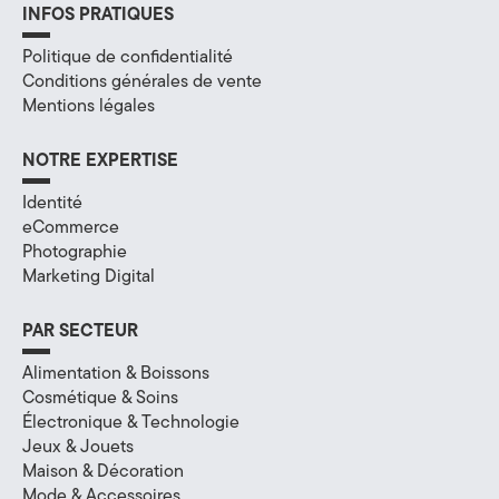
INFOS PRATIQUES
H
Politique de confidentialité
a
Conditions générales de vente
Mentions légales
u
t
NOTRE EXPERTISE
e
Identité
eCommerce
-
Photographie
Marketing Digital
S
a
PAR SECTEUR
v
Alimentation & Boissons
Cosmétique & Soins
o
Électronique & Technologie
Jeux & Jouets
i
Maison & Décoration
Mode & Accessoires