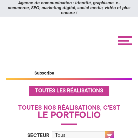
Panneau de gestion des cookies
Agence de communication : identité, graphisme, e-
commerce, SEO, marketing digital, social media, vidéo et plus
encore !
K
Aller
Aller
à
au
O
la
contenu
navigation
M
M
e
n
I
u
X
ACCUEIL
Subscribe
RÉALISATIONS
>
ÉTUDES DE CAS
A
A
TOUTES LES RÉALISATIONS
c
BLOG
c
g
u
CONTACT
e
TOUTES NOS RÉALISATIONS, C'EST
i
LE PORTFOLIO
e
l
n
SECTEUR
P