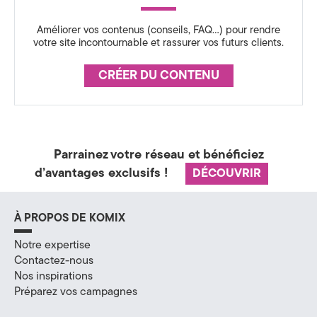
a
Améliorer vos contenus (conseils, FAQ…) pour rendre
l
votre site incontournable et rassurer vos futurs clients.
à
CRÉER DU CONTENU
A
n
n
Parrainez votre réseau et bénéficiez
d’avantages exclusifs !
DÉCOUVRIR
e
c
À PROPOS DE KOMIX
y
Notre expertise
,
Contactez-nous
Nos inspirations
e
Préparez vos campagnes
n