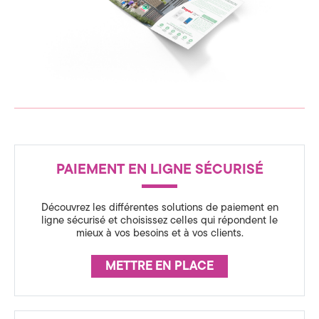
a
t
é
g
i
e
R
PAIEMENT EN LIGNE SÉCURISÉ
&
é
a
D
Découvrez les différentes solutions de paiement en
s
ligne sécurisé et choisissez celles qui répondent le
i
mieux à vos besoins et à vos clients.
s
g
u
METTRE EN PLACE
r
i
a
t