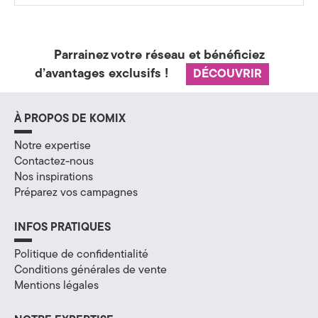
H
a
Parrainez votre réseau et bénéficiez
d’avantages exclusifs !
DÉCOUVRIR
u
t
À PROPOS DE KOMIX
e
Notre expertise
-
Contactez-nous
Nos inspirations
S
Préparez vos campagnes
a
INFOS PRATIQUES
v
Politique de confidentialité
o
Conditions générales de vente
Mentions légales
i