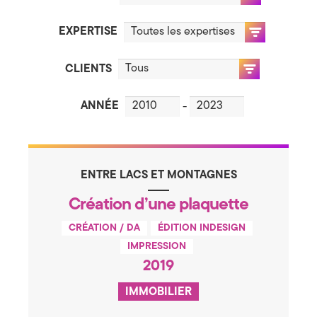
c
o
r
e
t
EXPERTISE
f
d
o
l
CLIENTS
i
e
o
C
ANNÉE
-
C
o
r
é
m
a
ENTRE LACS ET MONTAGNES
t
m
i
o
Création d’une plaquette
n
u
d
CRÉATION / DA
ÉDITION INDESIGN
’
n
u
IMPRESSION
n
2019
e
i
p
l
IMMOBILIER
c
a
q