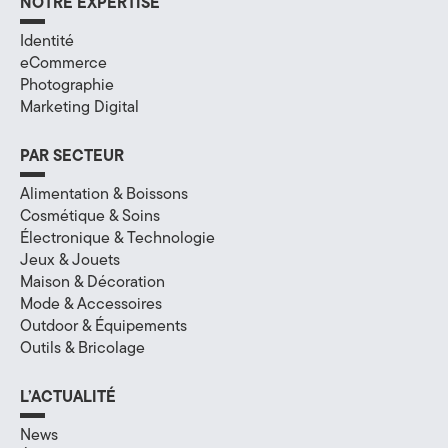
e
NOTRE EXPERTISE
(
Identité
eCommerce
7
Photographie
Marketing Digital
4
)
PAR SECTEUR
Alimentation & Boissons
Cosmétique & Soins
Électronique & Technologie
Jeux & Jouets
Maison & Décoration
Mode & Accessoires
Outdoor & Équipements
Outils & Bricolage
L’ACTUALITÉ
News