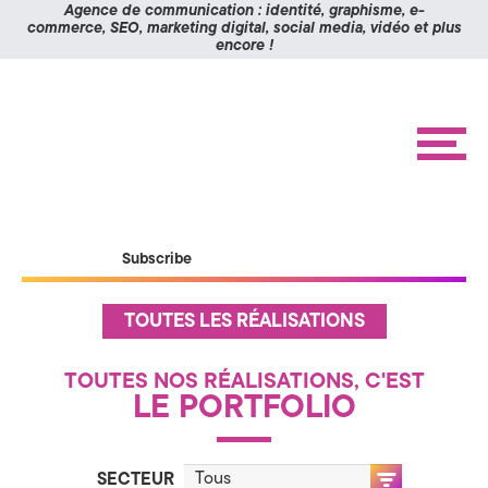
Panneau de gestion des cookies
Agence de communication : identité, graphisme, e-
commerce, SEO, marketing digital, social media, vidéo et plus
encore !
K
Aller
Aller
à
au
O
la
contenu
navigation
M
M
e
n
I
u
X
ACCUEIL
Subscribe
RÉALISATIONS
>
ÉTUDES DE CAS
A
A
TOUTES LES RÉALISATIONS
c
BLOG
c
g
u
CONTACT
e
TOUTES NOS RÉALISATIONS, C'EST
i
LE PORTFOLIO
e
l
n
SECTEUR
P