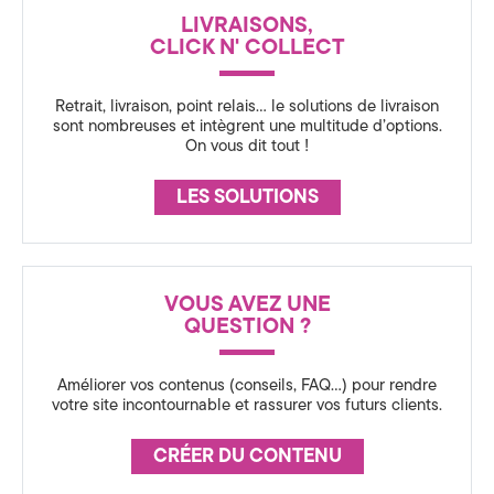
n
a
LIVRAISONS,
c
CLICK N' COLLECT
l
e
à
Retrait, livraison, point relais… le solutions de livraison
sont nombreuses et intègrent une multitude d’options.
On vous dit tout !
A
n
LES SOLUTIONS
n
e
VOUS AVEZ UNE
c
QUESTION ?
y
Améliorer vos contenus (conseils, FAQ…) pour rendre
,
votre site incontournable et rassurer vos futurs clients.
e
CRÉER DU CONTENU
n