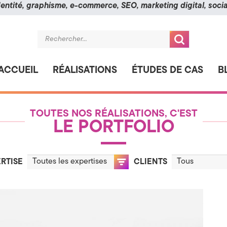
ntité, graphisme, e-commerce, SEO, marketing digital, social
Recherche
pour :
ACCUEIL
RÉALISATIONS
ÉTUDES DE CAS
B
Aller
Aller
à
au
TOUTES NOS RÉALISATIONS, C'EST
la
contenu
LE PORTFOLIO
navigation
RTISE
CLIENTS