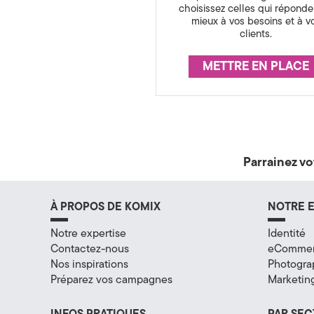
s
choisissez celles qui réponde
t
u
mieux à vos besoins et à v
clients.
r
é
a
METTRE EN PLACE
g
n
i
c
e
e
&
Parrainez vo
D
i
À PROPOS DE KOMIX
NOTRE E
g
Notre expertise
Identité
Contactez-nous
eComme
i
Nos inspirations
Photogra
Préparez vos campagnes
Marketing
t