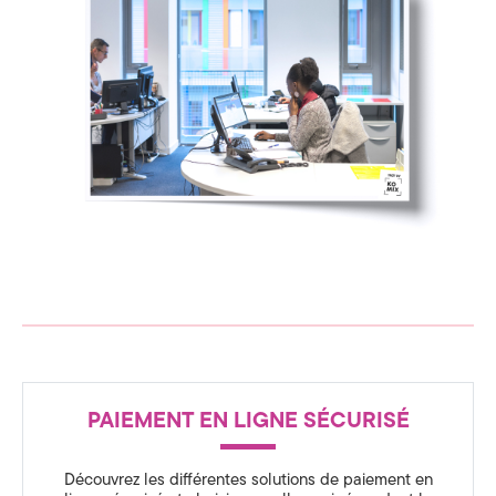
a
t
é
g
i
e
&
D
i
g
R
PAIEMENT EN LIGNE SÉCURISÉ
é
i
a
t
Découvrez les différentes solutions de paiement en