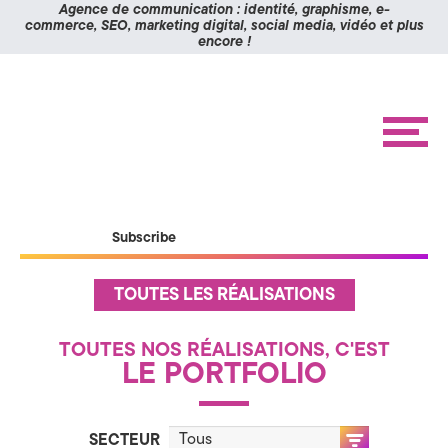
Panneau de gestion des cookies
Agence de communication : identité, graphisme, e-
commerce, SEO, marketing digital, social media, vidéo et plus
encore !
K
Aller
Aller
à
au
O
la
contenu
navigation
M
M
e
n
I
u
X
ACCUEIL
Subscribe
RÉALISATIONS
>
ÉTUDES DE CAS
A
A
TOUTES LES RÉALISATIONS
c
BLOG
c
g
u
CONTACT
e
TOUTES NOS RÉALISATIONS, C'EST
i
LE PORTFOLIO
e
l
n
SECTEUR
P