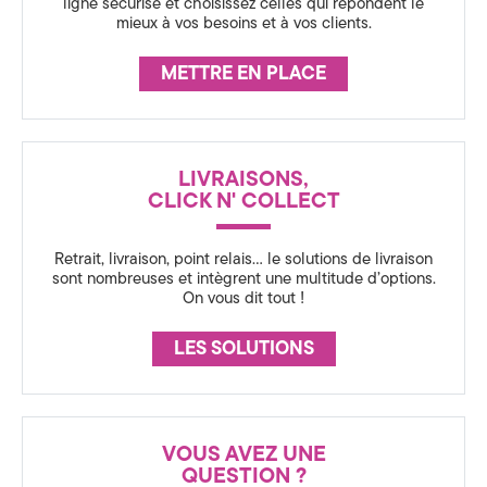
s
ligne sécurisé et choisissez celles qui répondent le
a
mieux à vos besoins et à vos clients.
s
u
l
METTRE EN PLACE
r
à
a
A
n
LIVRAISONS,
c
n
CLICK N' COLLECT
e
n
Retrait, livraison, point relais… le solutions de livraison
e
sont nombreuses et intègrent une multitude d’options.
On vous dit tout !
c
LES SOLUTIONS
y
,
e
VOUS AVEZ UNE
QUESTION ?
n