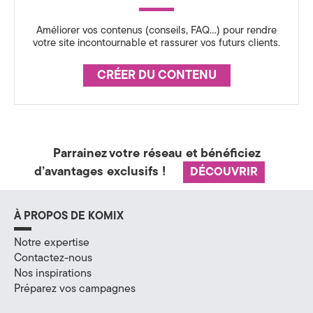
H
Améliorer vos contenus (conseils, FAQ…) pour rendre
votre site incontournable et rassurer vos futurs clients.
a
u
CRÉER DU CONTENU
t
e
Parrainez votre réseau et bénéficiez
-
d’avantages exclusifs !
DÉCOUVRIR
S
a
À PROPOS DE KOMIX
v
Notre expertise
Contactez-nous
o
Nos inspirations
i
Préparez vos campagnes