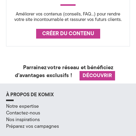
H
Améliorer vos contenus (conseils, FAQ…) pour rendre
votre site incontournable et rassurer vos futurs clients.
a
u
CRÉER DU CONTENU
t
e
-
Parrainez votre réseau et bénéficiez
d’avantages exclusifs !
DÉCOUVRIR
S
a
À PROPOS DE KOMIX
v
Notre expertise
o
Contactez-nous
Nos inspirations
i
Préparez vos campagnes