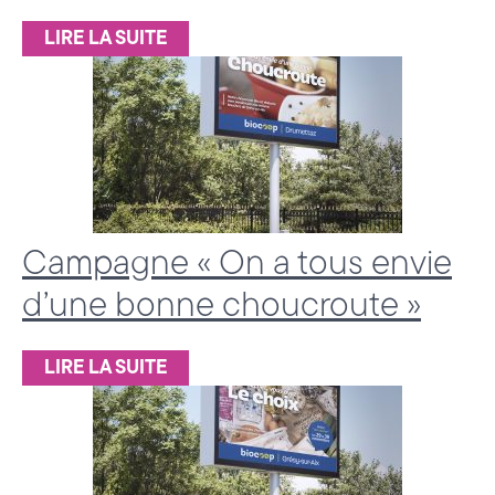
a
LIRE LA SUITE
t
i
o
n
3
Campagne « On a tous envie
6
d’une bonne choucroute »
0
,
LIRE LA SUITE
S
t
r