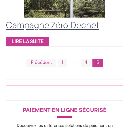
a
t
Campagne Zéro Déchet
é
g
LIRE LA SUITE
i
e
Pagination
Précédent
1
…
4
5
&
des
D
publications
i
g
R
PAIEMENT EN LIGNE SÉCURISÉ
i
é
t
Découvrez les différentes solutions de paiement en