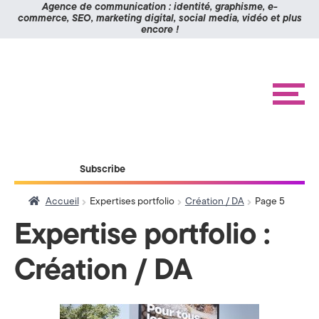
Panneau de gestion des cookies
Agence de communication : identité, graphisme, e-
commerce, SEO, marketing digital, social media, vidéo et plus
encore !
K
Aller
Aller
à
au
O
la
contenu
navigation
M
M
e
n
I
u
X
ACCUEIL
Subscribe
RÉALISATIONS
>
ÉTUDES DE CAS
Accueil
Expertises portfolio
Création / DA
Page 5
A
BLOG
Expertise portfolio :
g
CONTACT
Création / DA
e
n