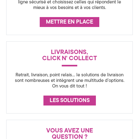
ligne sécurisé et choisissez celles qui répondent le
a
a
mieux à vos besoins et à vos clients.
l
s
METTRE EN PLACE
à
s
A
u
LIVRAISONS,
n
CLICK N' COLLECT
n
r
Retrait, livraison, point relais… le solutions de livraison
e
sont nombreuses et intègrent une multitude d’options.
a
On vous dit tout !
c
n
LES SOLUTIONS
y
c
,
e
e
VOUS AVEZ UNE
n
QUESTION ?