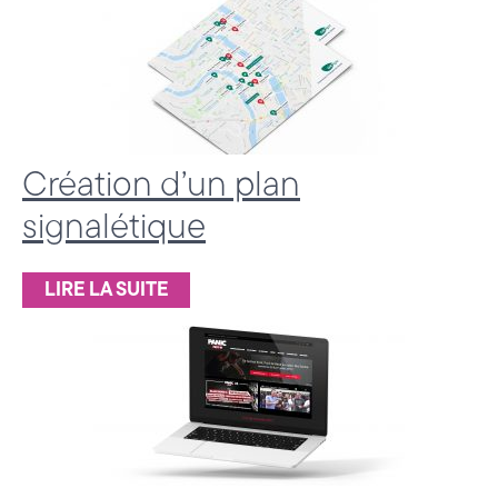
c
e
d
e
C
Création d’un plan
o
signalétique
m
LIRE LA SUITE
m
u
n
i
c