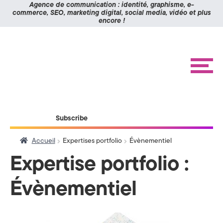
Panneau de gestion des cookies
Agence de communication : identité, graphisme, e-
commerce, SEO, marketing digital, social media, vidéo et plus
encore !
K
Aller
Aller
à
au
O
la
contenu
navigation
M
M
e
n
I
u
X
ACCUEIL
Subscribe
RÉALISATIONS
>
ÉTUDES DE CAS
Accueil
Expertises portfolio
Évènementiel
A
BLOG
Expertise portfolio :
g
CONTACT
Évènementiel
e
n