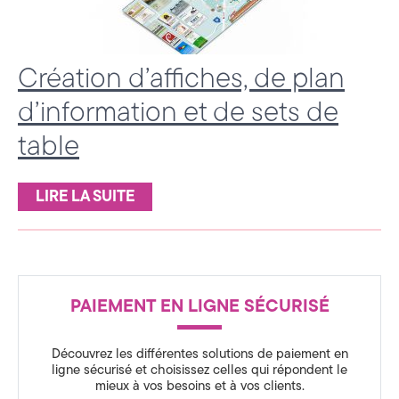
a
t
Création d’affiches, de plan
é
d’information et de sets de
g
table
i
e
LIRE LA SUITE
&
D
i
R
PAIEMENT EN LIGNE SÉCURISÉ
g
é
i
Découvrez les différentes solutions de paiement en
ligne sécurisé et choisissez celles qui répondent le
a
t
mieux à vos besoins et à vos clients.