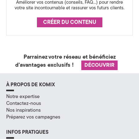
Améliorer vos contenus (conseils, FAQ…) pour rendre
votre site incontournable et rassurer vos futurs clients.
H
a
CRÉER DU CONTENU
u
t
e
Parrainez votre réseau et bénéficiez
d’avantages exclusifs !
DÉCOUVRIR
-
S
À PROPOS DE KOMIX
a
Notre expertise
v
Contactez-nous
Nos inspirations
o
Préparez vos campagnes
i
INFOS PRATIQUES