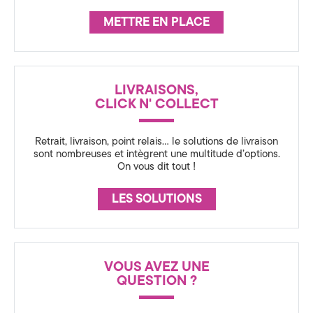
a
s
METTRE EN PLACE
l
s
à
u
LIVRAISONS,
A
CLICK N' COLLECT
r
n
Retrait, livraison, point relais… le solutions de livraison
n
sont nombreuses et intègrent une multitude d’options.
a
On vous dit tout !
e
n
LES SOLUTIONS
c
c
y
,
e
VOUS AVEZ UNE
QUESTION ?
e
n