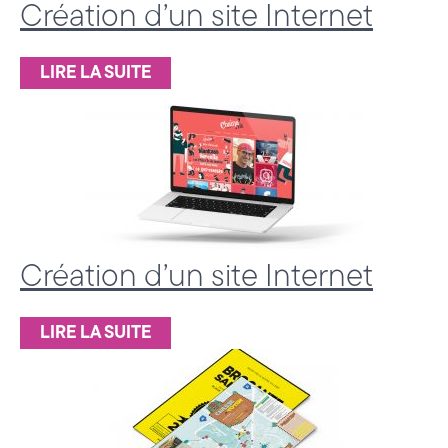
a
Création d’un site Internet
t
LIRE LA SUITE
i
o
n
3
6
Création d’un site Internet
0
,
LIRE LA SUITE
S
t
r