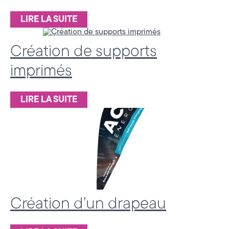
a
LIRE LA SUITE
l
Création de supports
à
imprimés
A
n
LIRE LA SUITE
n
e
c
y
,
Création d’un drapeau
e
n