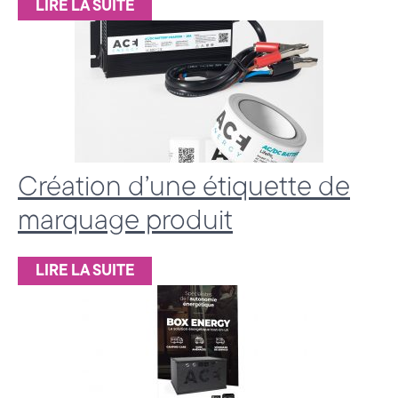
LIRE LA SUITE
H
a
u
t
e
Création d’une étiquette de
-
marquage produit
S
a
LIRE LA SUITE
v
o
i