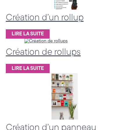
e
(
Création d’un rollup
7
4
LIRE LA SUITE
)
Création de rollups
LIRE LA SUITE
Création d’un panneau