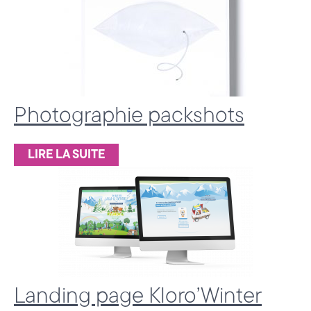
c
e
d
e
C
Photographie packshots
o
LIRE LA SUITE
m
m
u
n
i
c
Landing page Kloro’Winter