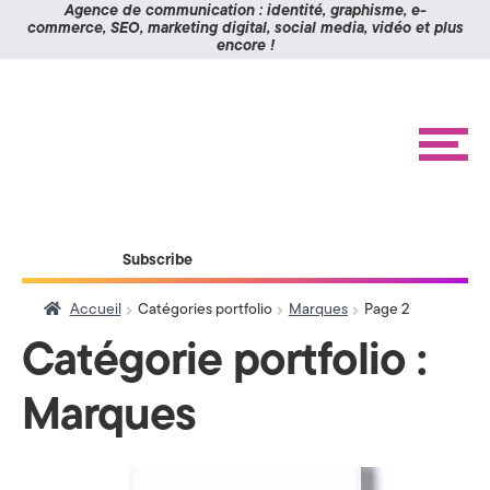
Panneau de gestion des cookies
Agence de communication : identité, graphisme, e-
commerce, SEO, marketing digital, social media, vidéo et plus
encore !
K
Aller
Aller
à
au
O
la
contenu
navigation
M
M
e
n
I
u
X
ACCUEIL
Subscribe
RÉALISATIONS
>
ÉTUDES DE CAS
Accueil
Catégories portfolio
Marques
Page 2
A
BLOG
Catégorie portfolio :
g
CONTACT
Marques
e
n