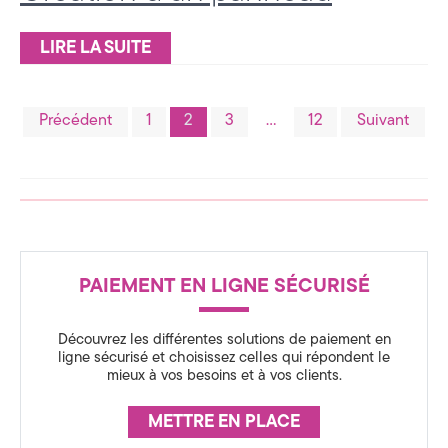
LIRE LA SUITE
Pagination
Précédent
1
2
3
…
12
Suivant
des
publications
R
PAIEMENT EN LIGNE SÉCURISÉ
é
Découvrez les différentes solutions de paiement en
ligne sécurisé et choisissez celles qui répondent le
a
mieux à vos besoins et à vos clients.
s
METTRE EN PLACE