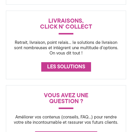
s
u
LIVRAISONS,
CLICK N' COLLECT
r
Retrait, livraison, point relais… le solutions de livraison
sont nombreuses et intègrent une multitude d’options.
a
On vous dit tout !
n
LES SOLUTIONS
c
e
VOUS AVEZ UNE
QUESTION ?
Améliorer vos contenus (conseils, FAQ…) pour rendre
votre site incontournable et rassurer vos futurs clients.