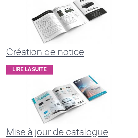
a
t
é
g
Création de notice
i
e
LIRE LA SUITE
&
D
i
g
i
Mise à jour de catalogue
t