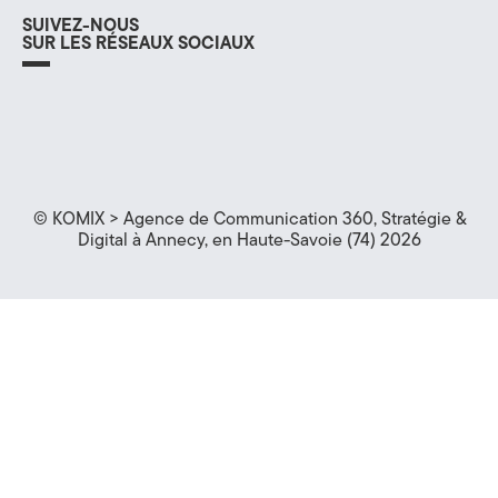
SUIVEZ-NOUS
SUR LES RÉSEAUX SOCIAUX
f
i
l
a
n
i
c
s
n
e
t
k
b
a
e
o
g
d
© KOMIX > Agence de Communication 360, Stratégie &
o
r
i
Digital à Annecy, en Haute-Savoie (74) 2026
k
a
n
m