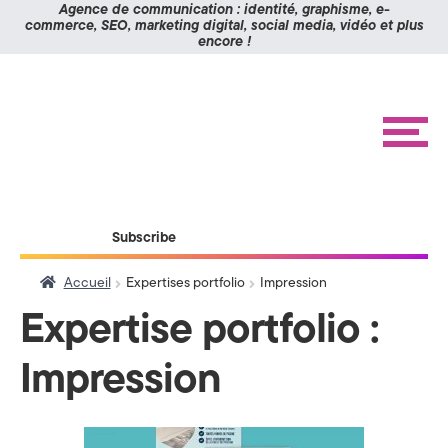
Panneau de gestion des cookies
Agence de communication : identité, graphisme, e-
commerce, SEO, marketing digital, social media, vidéo et plus
encore !
K
Aller
Aller
à
au
O
la
contenu
navigation
M
M
e
n
I
u
X
ACCUEIL
Subscribe
RÉALISATIONS
>
ÉTUDES DE CAS
Accueil
Expertises portfolio
Impression
A
BLOG
Expertise portfolio :
g
CONTACT
Impression
e
n