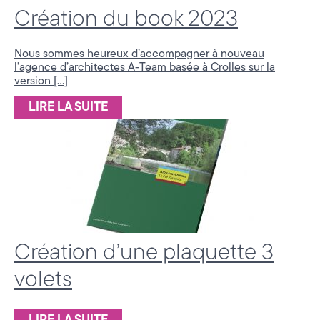
a
Création du book 2023
t
Nous sommes heureux d’accompagner à nouveau
i
l’agence d’architectes A-Team basée à Crolles sur la
version […]
o
LIRE LA SUITE
n
3
6
0
,
Création d’une plaquette 3
S
volets
t
r