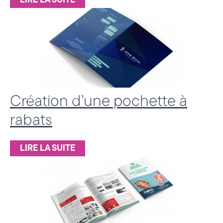
LIRE LA SUITE
a
t
é
g
i
Création d’une pochette à
e
rabats
&
D
LIRE LA SUITE
i
g
i
t