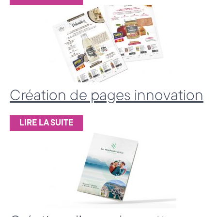
e
(
7
4
)
Création de pages innovation
LIRE LA SUITE