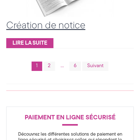
Création de notice
LIRE LA SUITE
Pagination
1
2
…
6
Suivant
des
publications
R
PAIEMENT EN LIGNE SÉCURISÉ
é
Découvrez les différentes solutions de paiement en