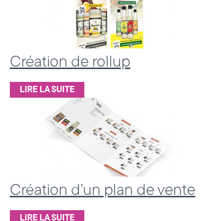
H
a
u
Création de rollup
t
e
LIRE LA SUITE
-
S
a
v
o
Création d’un plan de vente
i
LIRE LA SUITE