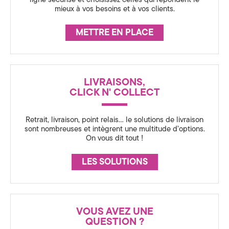
ligne sécurisé et choisissez celles qui répondent le
a
mieux à vos besoins et à vos clients.
s
METTRE EN PLACE
s
u
LIVRAISONS,
CLICK N' COLLECT
r
Retrait, livraison, point relais… le solutions de livraison
sont nombreuses et intègrent une multitude d’options.
a
On vous dit tout !
n
LES SOLUTIONS
c
e
VOUS AVEZ UNE
QUESTION ?